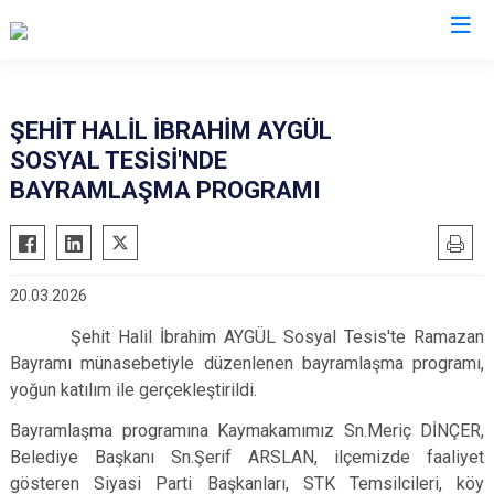
Çorum
ŞEHİT HALİL İBRAHİM AYGÜL
SOSYAL TESİSİ'NDE
Alaca
Mecitözü
BAYRAMLAŞMA PROGRAMI
Bayat
Oğuzlar
Boğazkale
Ortaköy
Dodurga
Osmancık
20.03.2026
İskilip
Sungurlu
Şehit Halil İbrahim AYGÜL Sosyal Tesis'te Ramazan
Kargı
Uğurludağ
Bayramı münasebetiyle düzenlenen bayramlaşma programı,
Laçin
yoğun katılım ile gerçekleştirildi.
Bayramlaşma programına Kaymakamımız Sn.Meriç DİNÇER,
Belediye Başkanı Sn.Şerif ARSLAN, ilçemizde faaliyet
gösteren Siyasi Parti Başkanları, STK Temsilcileri, köy