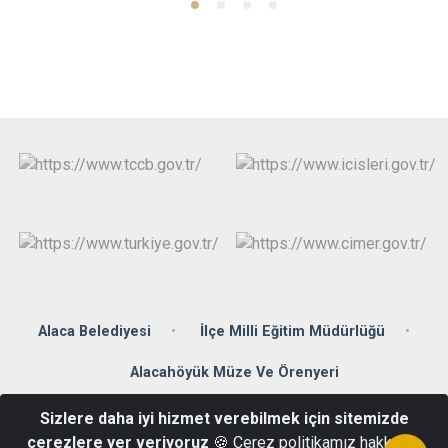
Alaca Belediyesi
İlçe Milli Eğitim Müdürlüğü
Alacahöyük Müze Ve Örenyeri
Sizlere daha iyi hizmet verebilmek için sitemizde
Denizhan Mahallesi Zübeyde Hanım Caddesi No: 2 Alaca / ÇORUM
çerezlere yer veriyoruz
🍪 Çerez politikamız hakkında