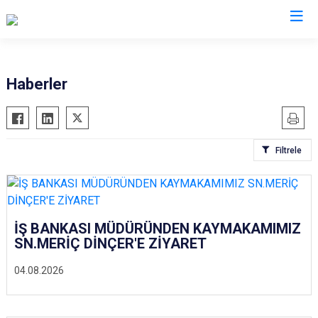
Çorum
Haberler
Alaca
Mecitözü
Bayat
Oğuzlar
Filtrele
Boğazkale
Ortaköy
Dodurga
Osmancık
İskilip
Sungurlu
Kargı
Uğurludağ
İŞ BANKASI MÜDÜRÜNDEN KAYMAKAMIMIZ
SN.MERİÇ DİNÇER'E ZİYARET
Laçin
04.08.2026