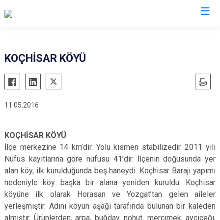
Çorum
KOÇHİSAR KÖYÜ
Alaca
Mecitözü
Bayat
Oğuzlar
11.05.2016
Boğazkale
Ortaköy
Dodurga
Osmancık
KOÇHİSAR KÖYÜ
İskilip
Sungurlu
İlçe merkezine 14 km’dir. Yolu kısmen stabilizedir. 2011 yılı
Kargı
Uğurludağ
Nüfus kayıtlarına göre nüfusu 41’dir. İlçenin doğusunda yer
Laçin
alan köy, ilk kurulduğunda beş haneydi. Koçhisar Barajı yapımı
nedeniyle köy başka bir alana yeniden kuruldu. Koçhisar
köyüne ilk olarak Horasan ve Yozgat’tan gelen aileler
yerleşmiştir. Adını köyün aşağı tarafında bulunan bir kaleden
almıştır. Ürünlerden, arpa, buğday, nohut, mercimek, ayçiçeği,