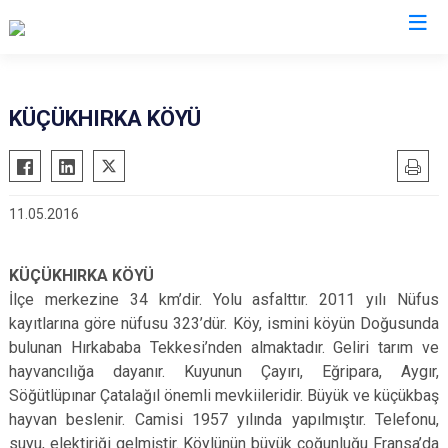
Çorum
KÜÇÜKHIRKA KÖYÜ
Alaca
Mecitözü
Bayat
Oğuzlar
11.05.2016
Boğazkale
Ortaköy
Dodurga
Osmancık
KÜÇÜKHIRKA KÖYÜ
İskilip
Sungurlu
İlçe merkezine 34 km’dir. Yolu asfalttır. 2011 yılı Nüfus
Kargı
Uğurludağ
kayıtlarına göre nüfusu 323’dür. Köy, ismini köyün Doğusunda
Laçin
bulunan Hırkababa Tekkesi’nden almaktadır. Geliri tarım ve
hayvancılığa dayanır. Kuyunun Çayırı, Eğripara, Aygır,
Söğütlüpınar Çatalağıl önemli mevkiileridir. Büyük ve küçükbaş
hayvan beslenir. Camisi 1957 yılında yapılmıştır. Telefonu,
suyu, elektiriği gelmiştir. Köylünün büyük çoğunluğu Fransa’da