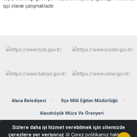
işçi olarak çalışmaktadır.
Alaca Belediyesi
İlçe Milli Eğitim Müdürlüğü
Alacahöyük Müze Ve Örenyeri
Sizlere daha iyi hizmet verebilmek için sitemizde
Denizhan Mahallesi Zübeyde Hanım Caddesi No: 2 Alaca / ÇORUM
çerezlere yer veriyoruz
🍪 Çerez politikamız hakkında