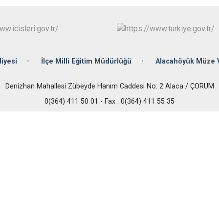
İskilip
Kargı
Laçin
iyesi
İlçe Milli Eğitim Müdürlüğü
Alacahöyük Müze 
Denizhan Mahallesi Zübeyde Hanım Caddesi No: 2 Alaca / ÇORUM
0(364) 411 50 01 - Fax : 0(364) 411 55 35