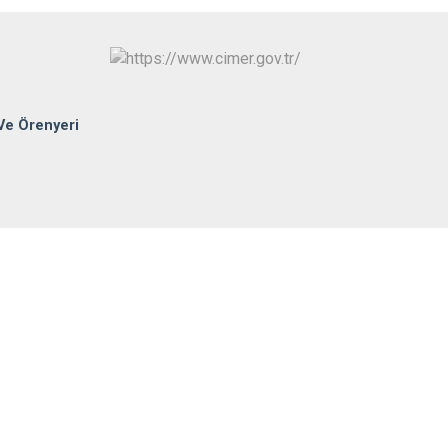
Sungurlu
Uğurludağ
Ve Örenyeri