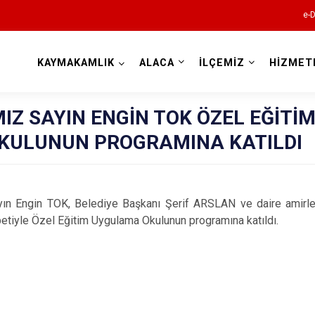
e-D
KAYMAKAMLIK
ALACA
İLÇEMİZ
HİZMET
Çorum
Z SAYIN ENGİN TOK ÖZEL EĞİTİ
KULUNUN PROGRAMINA KATILDI
n TOK, Belediye Başkanı Şerif ARSLAN ve daire amirleri 
etiyle Özel Eğitim Uygulama Okulunun programına katıldı.
Alaca
Bayat
Boğazkale
Dodurga