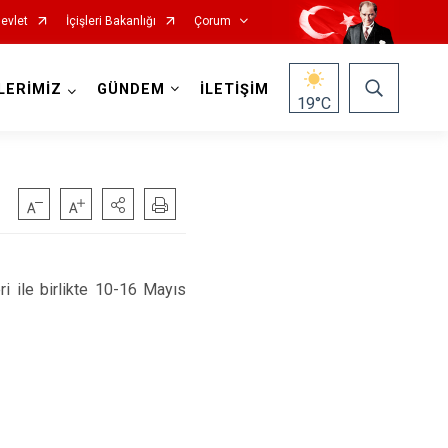
evlet
İçişleri Bakanlığı
Çorum
LERİMİZ
GÜNDEM
İLETİŞİM
19
°C
M
ile birlikte 10-16 Mayıs
Mecitözü
Oğuzlar
Ortaköy
Osmancık