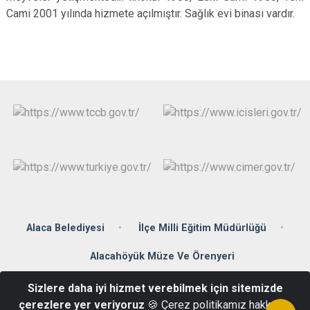
Cami 2001 yılında hizmete açılmıştır. Sağlık evi binası vardır.
Alaca Belediyesi
İlçe Milli Eğitim Müdürlüğü
Alacahöyük Müze Ve Örenyeri
Sizlere daha iyi hizmet verebilmek için sitemizde
Denizhan Mahallesi Zübeyde Hanım Caddesi No: 2 Alaca / ÇORUM
çerezlere yer veriyoruz
🍪 Çerez politikamız hakkında