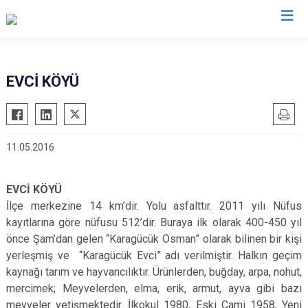
Çorum
EVCİ KÖYÜ
Alaca
Mecitözü
Bayat
Oğuzlar
11.05.2016
Boğazkale
Ortaköy
Dodurga
Osmancık
EVCİ KÖYÜ
İskilip
Sungurlu
İlçe merkezine 14 km’dir. Yolu asfalttır. 2011 yılı Nüfus
Kargı
Uğurludağ
kayıtlarına göre nüfusu 512’dir. Buraya ilk olarak 400-450 yıl
Laçin
önce Şam’dan gelen “Karagücük Osman” olarak bilinen bir kişi
yerleşmiş ve “Karagücük Evci” adı verilmiştir. Halkın geçim
kaynağı tarım ve hayvancılıktır. Ürünlerden, buğday, arpa, nohut,
mercimek; Meyvelerden, elma, erik, armut, ayva gibi bazı
meyveler yetişmektedir. İlkokul 1980, Eski Cami 1958, Yeni