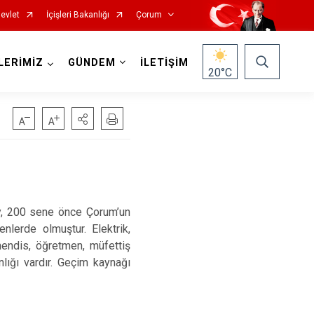
evlet
İçişleri Bakanlığı
Çorum
LERİMİZ
GÜNDEM
İLETİŞİM
20
°C
Köy, 200 sene önce Çorum’un
Mecitözü
nlerde olmuştur. Elektrik,
Oğuzlar
hendis, öğretmen, müfettiş
ığı vardır. Geçim kaynağı
Ortaköy
Osmancık