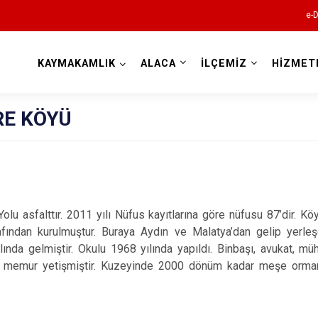
e-D
KAYMAKAMLIK
ALACA
İLÇEMİZ
HİZMET
Çorum
E KÖYÜ
Yolu asfalttır. 2011 yılı Nüfus kayıtlarına göre nüfusu 87’dir. 
Alaca
fından kurulmuştur. Buraya Aydın ve Malatya’dan gelip yerleşe
Bayat
ında gelmiştir. Okulu 1968 yılında yapıldı. Binbaşı, avukat, mü
 memur yetişmiştir. Kuzeyinde 2000 dönüm kadar meşe ormanl
Boğazkale
Dodurga