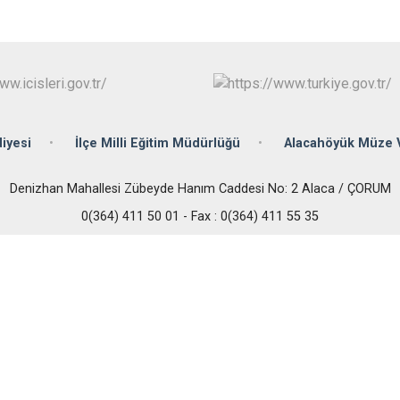
İskilip
Kargı
Laçin
iyesi
İlçe Milli Eğitim Müdürlüğü
Alacahöyük Müze 
Denizhan Mahallesi Zübeyde Hanım Caddesi No: 2 Alaca / ÇORUM
0(364) 411 50 01 - Fax : 0(364) 411 55 35