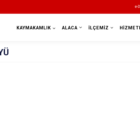
e-D
KAYMAKAMLIK
ALACA
İLÇEMİZ
HİZMET
Çorum
YÜ
Alaca
Bayat
Boğazkale
Dodurga