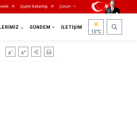
evlet
İçişleri Bakanlığı
Çorum
LERİMİZ
GÜNDEM
İLETİŞİM
15
°C
Mecitözü
Oğuzlar
Ortaköy
Osmancık