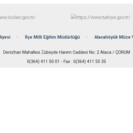
İskilip
Kargı
Laçin
iyesi
İlçe Milli Eğitim Müdürlüğü
Alacahöyük Müze 
Denizhan Mahallesi Zübeyde Hanım Caddesi No: 2 Alaca / ÇORUM
0(364) 411 50 01 - Fax : 0(364) 411 55 35