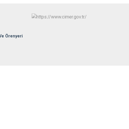
Sungurlu
Uğurludağ
Ve Örenyeri