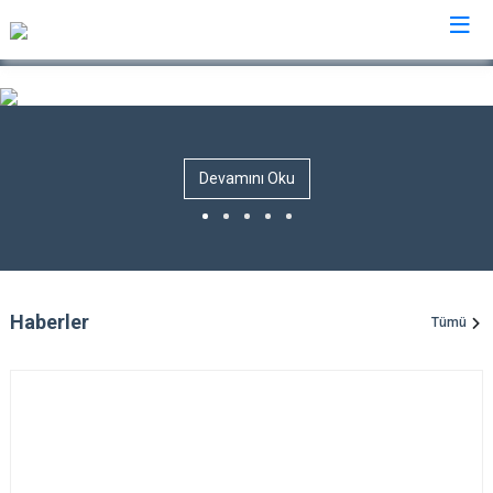
Çorum
Alaca
Mecitözü
Devamını Oku
Bayat
Oğuzlar
Boğazkale
Ortaköy
Dodurga
Osmancık
İskilip
Sungurlu
Haberler
Tümü
Kargı
Uğurludağ
Laçin