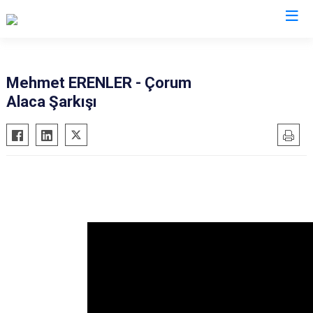
Çorum
Mehmet ERENLER - Çorum
Alaca Şarkışı
Alaca
Mecitözü
Bayat
Oğuzlar
Boğazkale
Ortaköy
Dodurga
Osmancık
İskilip
Sungurlu
Kargı
Uğurludağ
Laçin